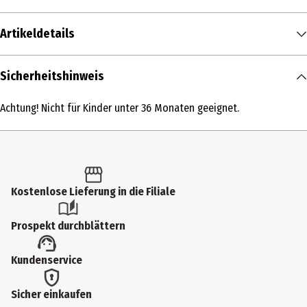
Artikeldetails
Inhalt
Sicherheitshinweis
1 Stk.
Achtung! Nicht für Kinder unter 36 Monaten geeignet.
Produkttyp
Action Figuren
Altersempfehlung ab
6 Jahre
Kostenlose Lieferung in die Filiale
Artikelnummer des Herstellers
Prospekt durchblättern
93192
Lizenz (spw)
Kundenservice
Funko Others
Sicher einkaufen
Hersteller