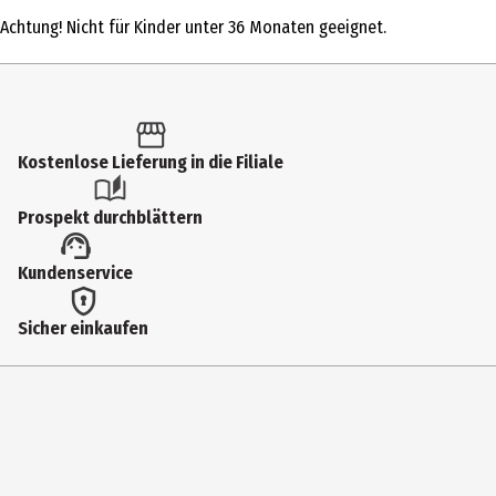
1 Stk.
Achtung! Nicht für Kinder unter 36 Monaten geeignet.
Produkttyp
Quiz
Altersempfehlung ab
10 Jahre
Kostenlose Lieferung in die Filiale
Artikelnummer des Herstellers
Prospekt durchblättern
646061
Hersteller
Kundenservice
Carletto Deutschland GmbH
Sicher einkaufen
Herstelleradresse
Kressengartenstr. 2 90402 Nürnberg
Kontaktmöglichkeit
https://carletto.de/index.php/de/