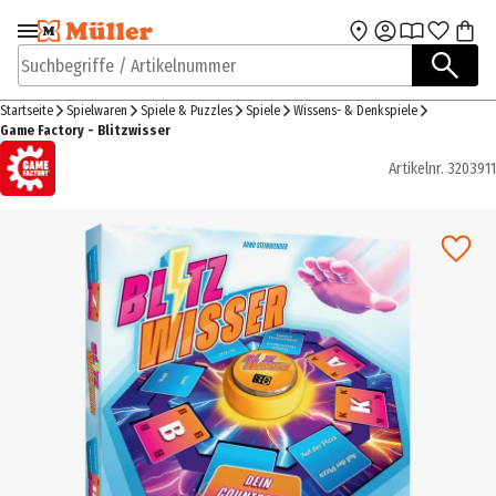
Zur Navigation
Zum Hauptinhalt
springen
springen
Suchbegriffe / Artikelnummer
Startseite
Spielwaren
Spiele & Puzzles
Spiele
Wissens- & Denkspiele
Game Factory - Blitzwisser
Artikelnr.
3203911