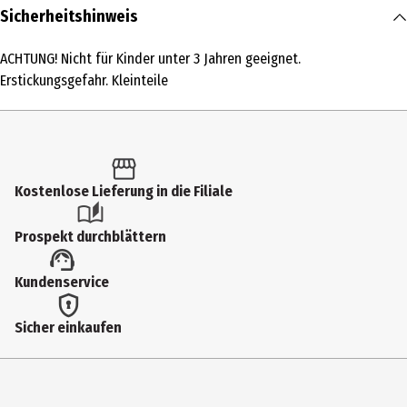
Inhalt
Sicherheitshinweis
1 Stk.
ACHTUNG! Nicht für Kinder unter 3 Jahren geeignet.
Produkttyp
Erstickungsgefahr. Kleinteile
Familienspiele
Altersempfehlung ab
8 Jahre
Kostenlose Lieferung in die Filiale
Artikelnummer des Herstellers
646042
Prospekt durchblättern
Hersteller
Kundenservice
Carletto Deutschland GmbH
Herstelleradresse
Sicher einkaufen
Kressengartenstr. 2 90402 Nürnberg
Kontaktmöglichkeit