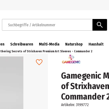
Zur Navigation springen
Zum Hauptinhalt springen
Suchbegriffe / Artikelnummer
ren
Schreibwaren
Multi-Media
Naturshop
Haushalt
thering Secrets of Strixhaven Premium Art Sleeves - Commander 2
Gamegenic Ma
of Strixhave
Commander 
Artikelnr.
3199772