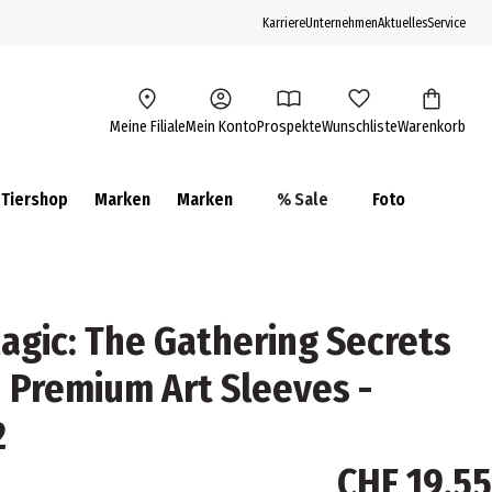
Karriere
Unternehmen
Aktuelles
Service
Meine Filiale
Mein Konto
Prospekte
Wunschliste
Warenkorb
Tiershop
Marken
Marken
% Sale
Foto
gic: The Gathering Secrets
n Premium Art Sleeves -
2
CHF 19.55