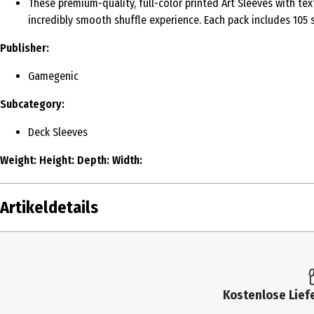
These premium-quality, full-color printed Art Sleeves with te
incredibly smooth shuffle experience. Each pack includes 105 s
Publisher:
Gamegenic
Subcategory:
Deck Sleeves
Weight:
Height:
Depth:
Width:
Artikeldetails
Inhalt
Produkttyp
Kostenlose Liefe
Altersempfehlung ab