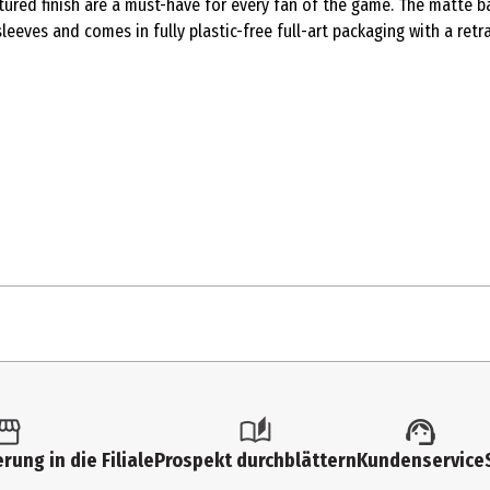
xtured finish are a must-have for every fan of the game. The matte b
leeves and comes in fully plastic-free full-art packaging with a retr
1 Stk.
Sammelkarten
rung in die Filiale
Prospekt durchblättern
Kundenservice
13 Jahre