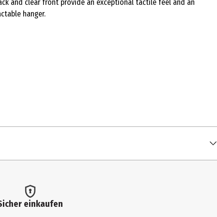
ack and clear front provide an exceptional tactile feel and an
actable hanger.
Sicher einkaufen