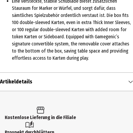
Eine versteckte, stabile Schublade bietet zusätzlichen
Stauraum for Marker or Würfel, und sorgt dafür, dass
sämtliches Spielzubehör ordentlich verstaut ist. Die box fits
100 double-sleeved Karten, even in extra Thick Inner Sleeves,
or 100 regular double-sleeved Karten with added room for
token Karten or Sideboard. Equipped with Gamegenic’s
signature convertible system, the removable cover attaches
to the bottom of the box, saving table space and providing
effortless access to Karten during play.
Artikeldetails
Inhalt
1 Stk.
Produkttyp
Kostenlose Lieferung in die Filiale
Sammelkarten
Prospekt durchblättern