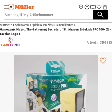
Zur Navigation
Zum Hauptinhalt
springen
springen
Suchbegriffe / Artikelnummer
Startseite
Spielwaren
Spiele & Puzzles
Sammelkarten
Gamegenic Magic: The Gathering Secrets of Strixhaven Sidekick PRO 100+ XL -
Faction Logo 1
Artikelnr.
3199835