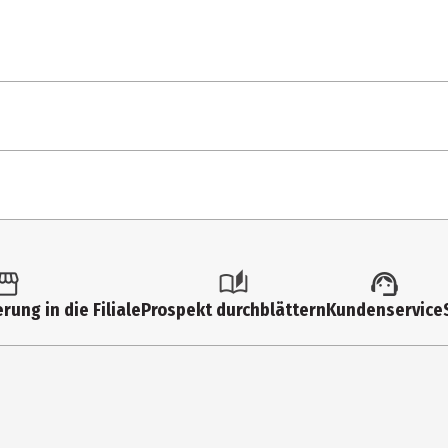
Introduction (G
Wild is the win
China Girl
1 Stk.
Changes
Multimedia
Stay
rung in die Filiale
Prospekt durchblättern
Kundenservice
David Bowie
Life on Mars
Absolute Begin
LP (analog)
Changes
Rock international