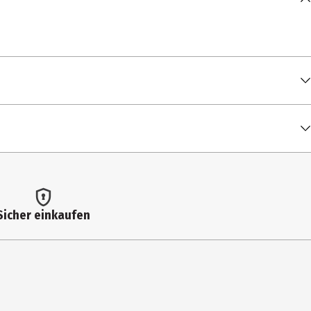
reensleeves)
d
Sicher einkaufen
ners