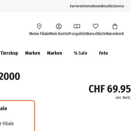
Karriere
Unternehmen
Aktuelles
Service
Meine Filiale
Mein Konto
Prospekte
Wunschliste
Warenkorb
Tiershop
Marken
Marken
% Sale
Foto
 2000
CHF 69.95
inkl. MwSt.
iale
 Filiale