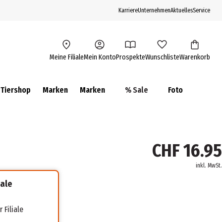
Karriere
Unternehmen
Aktuelles
Service
Meine Filiale
Mein Konto
Prospekte
Wunschliste
Warenkorb
Tiershop
Marken
Marken
% Sale
Foto
CHF 16.95
inkl. MwSt.
iale
 Filiale