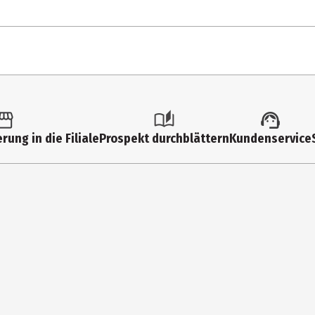
1 Stk.
12
rung in die Filiale
Prospekt durchblättern
Kundenservice
Multimedia
Widescreen
Trailer, Interviews
Action
95
DVD