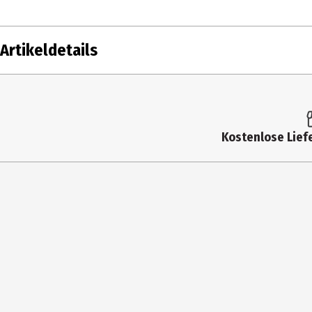
Artikeldetails
Inhalt
Altersfreigabe
Kostenlose Liefe
Produkttyp
Bildformat
Zusatzinfos / Bonusmaterial beim Film dabei
Hauptgenre
Laufzeit in min (gesamt)
Medium