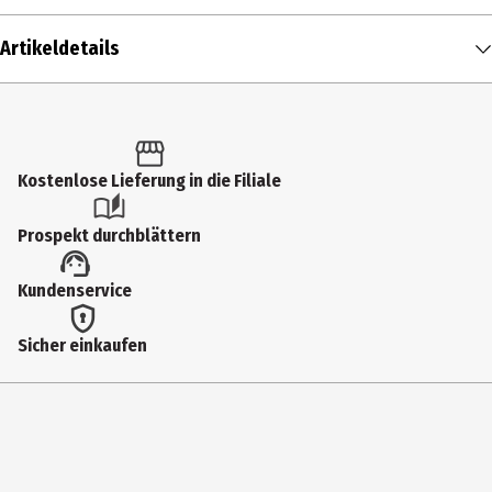
Artikeldetails
Inhalt
1 Stk.
Produkttyp
Kostenlose Lieferung in die Filiale
Sonstiges Spielzeug
Prospekt durchblättern
Altersempfehlung ab
Kundenservice
0 Jahre
Artikelnummer des Herstellers
Sicher einkaufen
2013404001
Hersteller
HABA Sales GmbH & Co. KG
Herstelleradresse