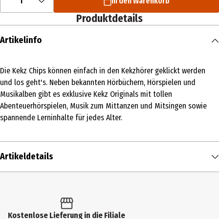
1
In den Warenkorb
Produktdetails
Artikelinfo
Die Kekz Chips können einfach in den Kekzhörer geklickt werden
und los geht's. Neben bekannten Hörbüchern, Hörspielen und
Musikalben gibt es exklusive Kekz Originals mit tollen
Abenteuerhörspielen, Musik zum Mittanzen und Mitsingen sowie
spannende Lerninhalte für jedes Alter.
Artikeldetails
Inhalt
1 Stk.
Produkttyp
Kostenlose Lieferung in die Filiale