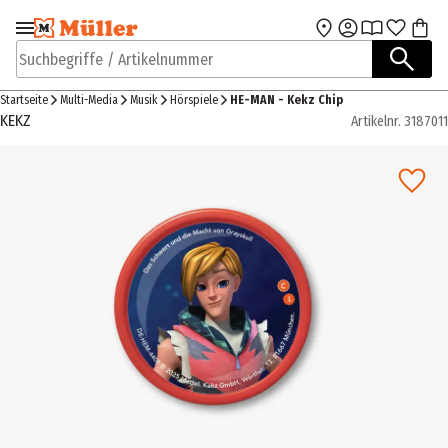
Zur Navigation
Zum Hauptinhalt
springen
springen
Suchbegriffe / Artikelnummer
Startseite
Multi-Media
Musik
Hörspiele
HE-MAN - Kekz Chip
KEKZ
Artikelnr.
3187011