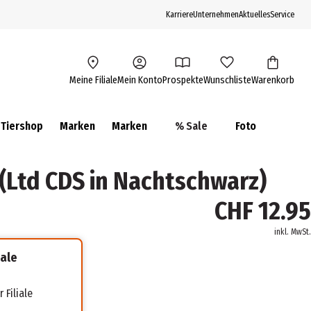
Karriere
Unternehmen
Aktuelles
Service
Meine Filiale
Mein Konto
Prospekte
Wunschliste
Warenkorb
Tiershop
Marken
Marken
% Sale
Foto
(Ltd CDS in Nachtschwarz)
CHF 12.95
inkl. MwSt.
iale
 Filiale