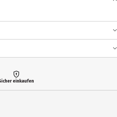
00:02:41
x)
00:02:58
Sicher einkaufen