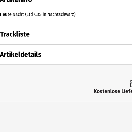
Heute Nacht (Ltd CDS in Nachtschwarz)
Trackliste
DISK
1
Fischer, Helene
Artikeldetails
1
2
Fischer, Helene
Inhalt
1 S
Produkttyp
Mu
Kostenlose Liefe
Künstler
He
Label
Po
Medium
5 Z