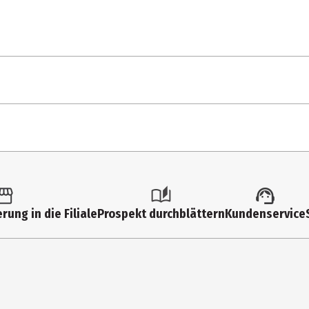
Heute Nacht
Heute Nacht (Celebration Mi
tk.
ltimedia
rung in die Filiale
Prospekt durchblättern
Kundenservice
lene Fischer
lyodr
oll Single CD (2-Track)