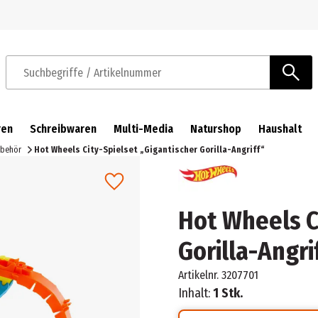
Zur Navigation springen
Zum Hauptinhalt springen
Suchbegriffe / Artikelnummer
ren
Schreibwaren
Multi-Media
Naturshop
Haushalt
ubehör
Hot Wheels City-Spielset „Gigantischer Gorilla-Angriff“
Hot Wheels C
Gorilla-Angri
Artikelnr.
3207701
Inhalt:
1 Stk.