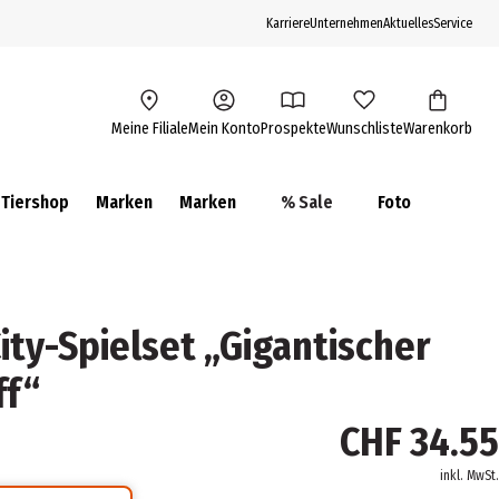
Karriere
Unternehmen
Aktuelles
Service
Meine Filiale
Mein Konto
Prospekte
Wunschliste
Warenkorb
Tiershop
Marken
Marken
% Sale
Foto
ity-Spielset „Gigantischer
ff“
CHF 34.55
inkl. MwSt.