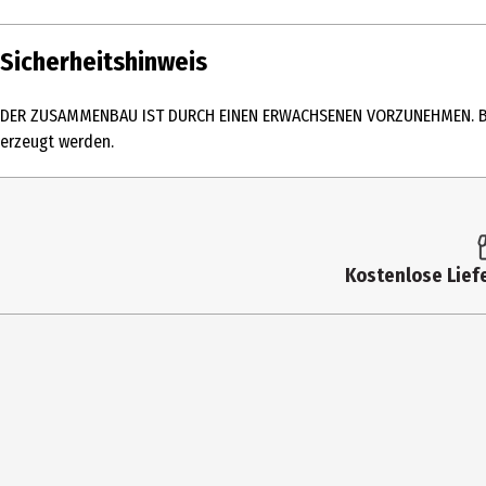
Inhalt
Sicherheitshinweis
Produkttyp
DER ZUSAMMENBAU IST DURCH EINEN ERWACHSENEN VORZUNEHMEN. Bitte
Altersempfehlung ab
erzeugt werden.
Artikelnummer des Herstellers
Hersteller
Herstelleradresse
Kostenlose Liefe
Kontaktmöglichkeit