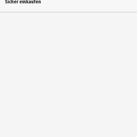
Sicher einkaufen
0
Virtual Reality
Nein
addOn
Nein
Hauptgenre
rennspiel
Spiel online fähig
Nein
Benötigt Online Registrierung
Nein
System
PlayStation 5