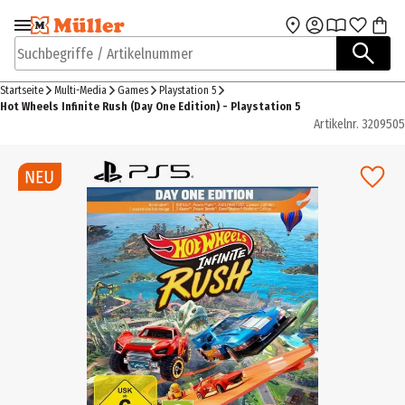
Zur Navigation
Zum Hauptinhalt
springen
springen
Suchbegriffe / Artikelnummer
Startseite
Multi-Media
Games
Playstation 5
Hot Wheels Infinite Rush (Day One Edition) - Playstation 5
Artikelnr.
3209505