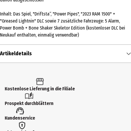
Inhalt: Das Spiel, "Driftsta“, "Power Pipes", "2023 RAM 1500" +
"Greased Lightnin" DLC sowie 7 zusätzliche Fahrzeuge: 5 Alarm,
Power Bomb + Bone Shaker Skeletor Edition (kostenloser DLC bei
Neukauf enthalten, einmalig verwendbar)
Artikeldetails
Inhalt
1 Stk.
Altersfreigabe
Kostenlose Lieferung in die Filiale
FSK 6
Prospekt durchblättern
Produkttyp
Kundenservice
Multimedia
Anzahl Bonusdiscs