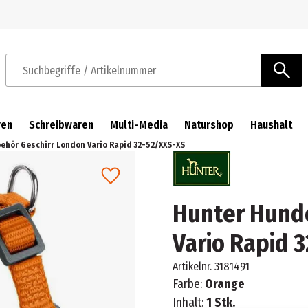
Zur Navigation springen
Zum Hauptinhalt springen
Suchbegriffe / Artikelnummer
ren
Schreibwaren
Multi-Media
Naturshop
Haushalt
hör Geschirr London Vario Rapid 32-52/XXS-XS
Hunter Hund
Vario Rapid 
Artikelnr.
3181491
Farbe:
Orange
Inhalt:
1 Stk.