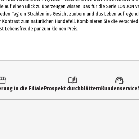
ie auf einen Blick zu überzeugen wissen. Das für die Serie LONDON ve
jeden Tag ein Strahlen ins Gesicht zaubern und das Leben aufregend
ller Kontrast zum natürlichen Hundefell. Kombinieren Sie die versch
st Lebensfreude pur zum kleinen Preis.
1 Stk.
Halsbänder
rung in die Filiale
Prospekt durchblättern
Kundenservice
Orange
Kunststoff, Polyester
Hund
HUNTER International GmbH