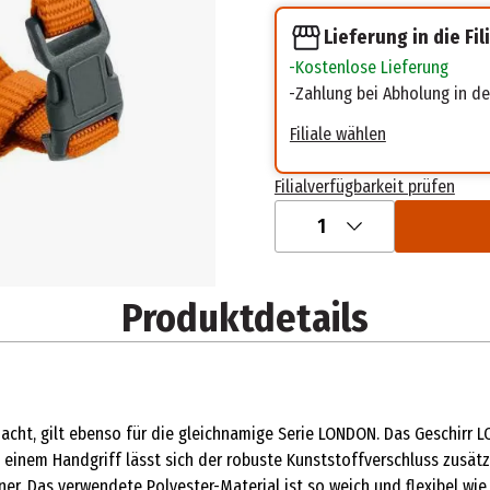
Lieferung in die Fil
Kostenlose Lieferung
Zahlung bei Abholung in der
Filiale wählen
Filialverfügbarkeit prüfen
1
Produktdetails
smacht, gilt ebenso für die gleichnamige Serie LONDON. Das Geschirr 
 einem Handgriff lässt sich der robuste Kunststoffverschluss zusätzl
iner. Das verwendete Polyester-Material ist so weich und flexibel w