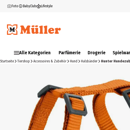
Foto
BabyClub
Lifestyle
Alle Kategorien
Parfümerie
Drogerie
Spielwa
Startseite
Tiershop
Accessoires & Zubehör
Hund
Halsbänder
Hunter Hundezube