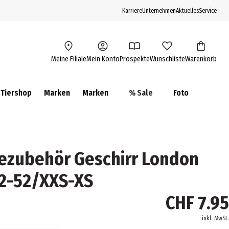
Karriere
Unternehmen
Aktuelles
Service
Meine Filiale
Mein Konto
Prospekte
Wunschliste
Warenkorb
Tiershop
Marken
Marken
% Sale
Foto
ezubehör Geschirr London
32-52/XXS-XS
CHF 7.95
inkl. MwSt.