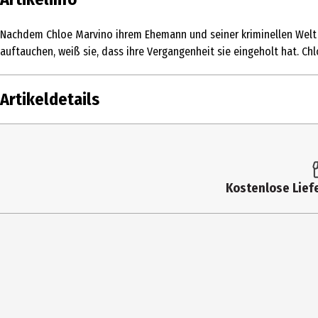
Nachdem Chloe Marvino ihrem Ehemann und seiner kriminellen Welt e
auftauchen, weiß sie, dass ihre Vergangenheit sie eingeholt hat. Chl
Artikeldetails
Inhalt
Altersfreigabe
Kostenlose Liefe
Produkttyp
Bildformat
Anzahl Bonusdiscs
Hauptgenre
Laufzeit in min (gesamt)