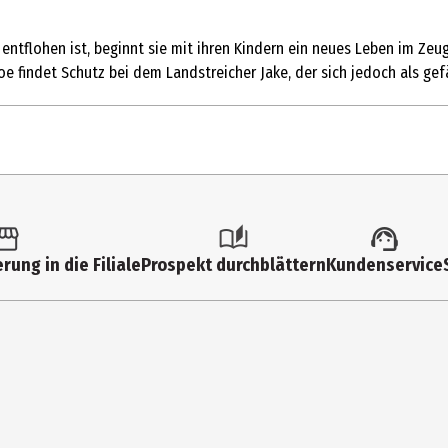
ntflohen ist, beginnt sie mit ihren Kindern ein neues Leben im Ze
oe findet Schutz bei dem Landstreicher Jake, der sich jedoch als gefä
1 Stk.
FSK 16
rung in die Filiale
Prospekt durchblättern
Kundenservice
Multimedia
2391|Widescreen
0
Action|thriller__krimi
86