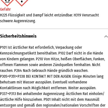
Lufterfrischer und Raumduft
Gefahr
Duftnote
H225 Flüssigkeit und Dampf leicht entzündbar. H319 Verursacht
schwere Augenreizung.
blumig
Duftwirkung
Sicherheitshinweis
frisch
Inhaltsstoffe
P101 Ist ärztlicher Rat erforderlich, Verpackung oder
Kennzeichnungsetikett bereithalten. P102 Darf nicht in die Hände
-
von Kindern gelangen. P210 Von Hitze, heißen Oberflächen, Funken,
Lagerhinweis
offenen Flammen sowie anderen Zündquellen fernhalten. Nicht
rauchen. P264 Nach Gebrauch Hände gründlich waschen.
Vor Sonne und Wärme schützen.
P305+P351+P338 BEI KONTAKT MIT DEN AUGEN: Einige Minuten lang
Basisnote
behutsam mit Wasser ausspülen. Eventuell vorhandene
Tonkabohne, Vanille, weißer Moschus
Kontaktlinsen nach Möglichkeit entfernen. Weiter ausspülen.
P337+P313 Bei anhaltender Augenreizung: Ärztlichen Rat einholen/
Herznote
ärztliche Hilfe hinzuziehen. P501 Inhalt nicht mit dem Hausmüll
Rose, Veilchen, Zedernholz, Vetiver
entsorgen und gemäß den regionalen/nationalen Vorschriften der