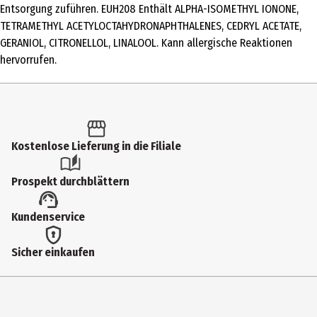
Entsorgung zuführen. EUH208 Enthält ALPHA-ISOMETHYL IONONE,
Kopfnote
TETRAMETHYL ACETYLOCTAHYDRONAPHTHALENES, CEDRYL ACETATE,
Sternanis, Vanilleblume, Geranie
GERANIOL, CITRONELLOL, LINALOOL. Kann allergische Reaktionen
hervorrufen.
Hersteller
ipuro GmbH
Herstelleradresse
Lindleystraße 8D, 60314 Frankfurt am Main
Kostenlose Lieferung in die Filiale
Kontaktmöglichkeit
info@ipuro.com
Prospekt durchblättern
Kundenservice
Sicher einkaufen