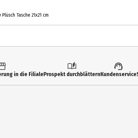
 Plüsch Tasche 21x21 cm
1 Stk.
Kuschelartikel
rung in die Filiale
Prospekt durchblättern
Kundenservice
0 Jahre
24139
Joy Toy AG
Schaps - Färche 12 / Sciaves - F 39040 Natz-Schabs/Naz-Sciaves
https://www.joy-toy.com/de/