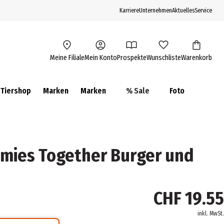
Karriere
Unternehmen
Aktuelles
Service
Meine Filiale
Mein Konto
Prospekte
Wunschliste
Warenkorb
Tiershop
Marken
Marken
% Sale
Foto
mmies Together Burger und
CHF 19.55
inkl. MwSt.