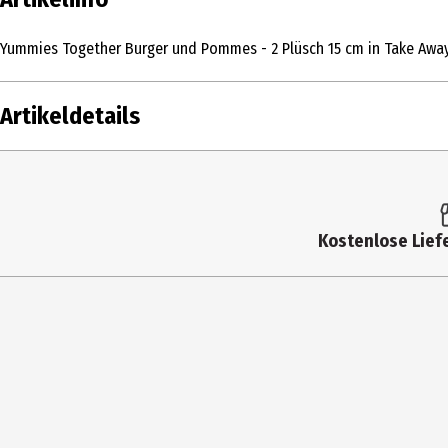
Yummies Together Burger und Pommes - 2 Plüsch 15 cm in Take Away
Artikeldetails
Inhalt
Produkttyp
Kostenlose Liefe
Altersempfehlung ab
Artikelnummer des Herstellers
Hersteller
Herstelleradresse
Kontaktmöglichkeit