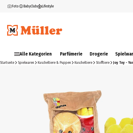
Foto
BabyClub
Lifestyle
Alle Kategorien
Parfümerie
Drogerie
Spielwa
Startseite
Spielwaren
Kuscheltiere & Puppen
Kuscheltiere
Stofftiere
Joy Toy - 