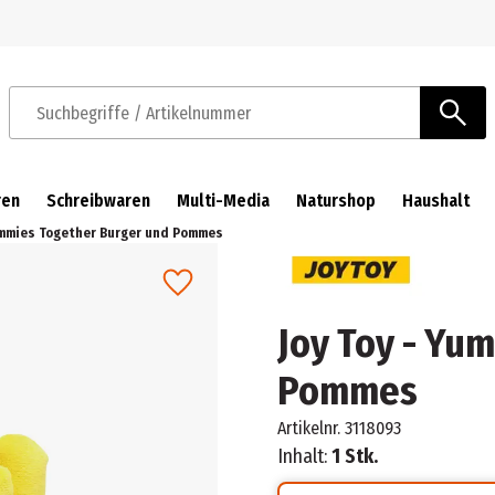
Zur Navigation springen
Zum Hauptinhalt springen
Suchbegriffe / Artikelnummer
ren
Schreibwaren
Multi-Media
Naturshop
Haushalt
Yummies Together Burger und Pommes
Joy Toy - Yu
Pommes
Artikelnr.
3118093
Inhalt:
1 Stk.