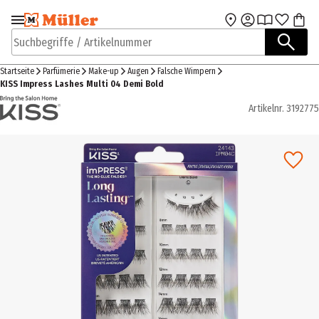
Zur Navigation
Zum Hauptinhalt
springen
springen
Suchbegriffe / Artikelnummer
Startseite
Parfümerie
Make-up
Augen
Falsche Wimpern
KISS Impress Lashes Multi 04 Demi Bold
Artikelnr.
3192775