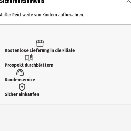
Sicherheitshinweis
1 Stk.
Außer Reichweite von Kindern aufbewahren.
Produkttyp
Falsche Wimpern
Einsatzbereich
Augen
Kostenlose Lieferung in die Filiale
Farbnummer
Prospekt durchblättern
04
Farbe
Kundenservice
Demi Bold
Sicher einkaufen
Inhaltsstoffe
Wimpern: Synthetische Fasern; Kleber: Petroleum Resins,
Styrene/Butadiene Cpolymer, Mineral Oil (Paraffinum Liquidum)
Effekt