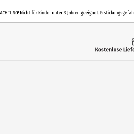
Produkttyp
ACHTUNG! Nicht für Kinder unter 3 Jahren geeignet. Erstickungsgefah
Altersempfehlung ab
Artikelnummer des Herstellers
Hersteller
Kostenlose Liefe
Herstelleradresse
Kontaktmöglichkeit