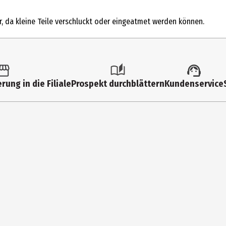
Familienspiele
r, da kleine Teile verschluckt oder eingeatmet werden können.
10 Jahre
686604
Franckh Kosmos Verlags-GmbH & Co. KG
rung in die Filiale
Prospekt durchblättern
Kundenservice
Pfizerstr. 5 - 7 70184 Stuttgart
https://www.kosmos.de/