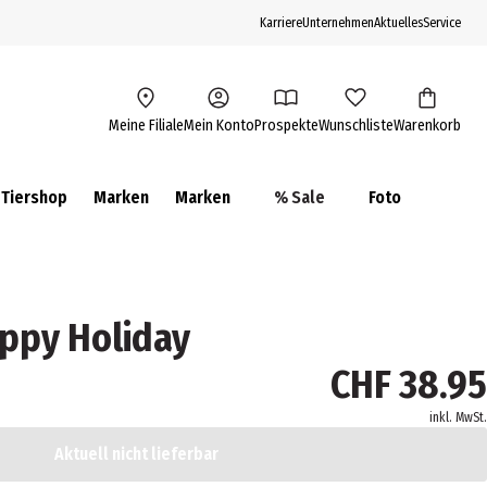
Karriere
Unternehmen
Aktuelles
Service
Meine Filiale
Mein Konto
Prospekte
Wunschliste
Warenkorb
Tiershop
Marken
Marken
% Sale
Foto
ppy Holiday
CHF 38.95
inkl. MwSt.
Aktuell nicht lieferbar