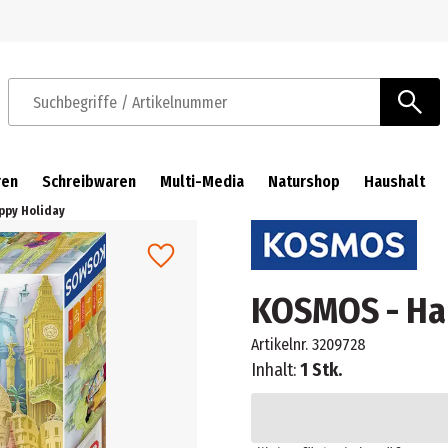
Zur Navigation springen
Zum Hauptinhalt springen
Suchbegriffe / Artikelnummer
ren
Schreibwaren
Multi-Media
Naturshop
Haushalt
ppy Holiday
KOSMOS - Ha
Artikelnr.
3209728
Inhalt:
1 Stk.