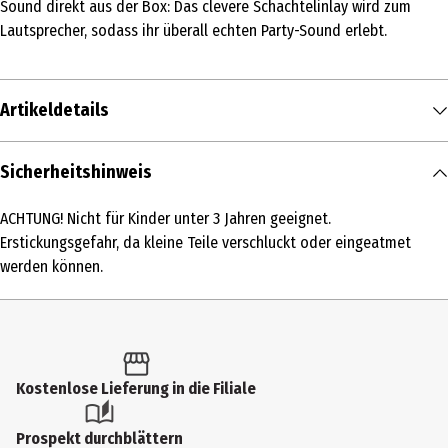
Sound direkt aus der Box: Das clevere Schachtelinlay wird zum
Lautsprecher, sodass ihr überall echten Party-Sound erlebt.
Artikeldetails
Inhalt
Sicherheitshinweis
1 Stk.
ACHTUNG! Nicht für Kinder unter 3 Jahren geeignet.
Produkttyp
Erstickungsgefahr, da kleine Teile verschluckt oder eingeatmet
Psychologie und Konversation
werden können.
Altersempfehlung ab
16 Jahre
Artikelnummer des Herstellers
Kostenlose Lieferung in die Filiale
687489
Hersteller
Prospekt durchblättern