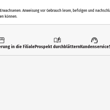
Elektronik Kästen
 Erwachsenen. Anweisung vor Gebrauch lesen, befolgen und nachschlag
8 Jahre
den können.
14 Jahre
621230
Franckh Kosmos Verlags-GmbH & Co. KG
rung in die Filiale
Prospekt durchblättern
Kundenservice
Pfizerstr. 5 - 7 70184 Stuttgart
https://www.kosmos.de/