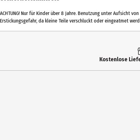
Produkttyp
ACHTUNG! Nur für Kinder über 8 Jahre. Benutzung unter Aufsicht von
Altersempfehlung ab
Erstickungsgefahr, da kleine Teile verschluckt oder eingeatmet wer
Altersempfehlung bis
Artikelnummer des Herstellers
Hersteller
Kostenlose Liefe
Herstelleradresse
Kontaktmöglichkeit