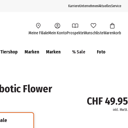
Karriere
Unternehmen
Aktuelles
Service
Meine Filiale
Mein Konto
Prospekte
Wunschliste
Warenkorb
Tiershop
Marken
Marken
% Sale
Foto
botic Flower
CHF 49.95
inkl. MwSt.
iale