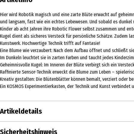
Hier wird Robotik magisch und eine zarte Blüte erwacht auf geheim
und langsam, fast wie ein echtes Lebewesen. Und sobald es dunkel w
Kinder ab acht Jahren ihre Robotic Flower selbst zusammen und entd
Kugel dient als sicheres Versteck für persönliche Schätze. Zudem las
Kunstwerk. Hochwertige Technik trifft auf Fantasie!
Eine Blume wie verzaubert: Nach dem Aufbau öffnet und schließt sie
Im Dunkeln leuchtet sie in zarten Farben und taucht jedes Kinderzi
Geheimnisvolle Kugel: Im Inneren der Blüte verbirgt sich ein Verstec
Raffinierte Sensor-Technik erweckt die Blume zum Leben – spielerisc
Kreativ gestalten: Die Blütenblätter können bemalt, verziert oder b
Ein KOSMOS Experimentierkasten, der Technik und Kunst verbindet u
Artikeldetails
Inhalt
Sicherheitshinweis