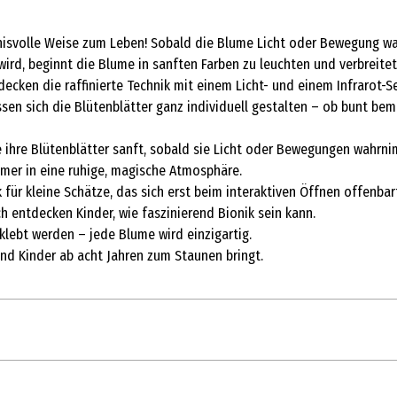
nisvolle Weise zum Leben! Sobald die Blume Licht oder Bewegung wah
ird, beginnt die Blume in sanften Farben zu leuchten und verbreite
ecken die raffinierte Technik mit einem Licht- und einem Infrarot-S
sen sich die Blütenblätter ganz individuell gestalten – ob bunt bema
 ihre Blütenblätter sanft, sobald sie Licht oder Bewegungen wahrni
mmer in eine ruhige, magische Atmosphäre.
k für kleine Schätze, das sich erst beim interaktiven Öffnen offenbar
h entdecken Kinder, wie faszinierend Bionik sein kann.
eklebt werden – jede Blume wird einzigartig.
nd Kinder ab acht Jahren zum Staunen bringt.
1 Stk.