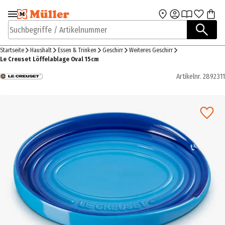
Zur Navigation
Zum Hauptinhalt
springen
springen
Suchbegriffe / Artikelnummer
Startseite
Haushalt
Essen & Trinken
Geschirr
Weiteres Geschirr
Le Creuset Löffelablage Oval 15cm
Artikelnr.
2892311