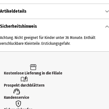
Artikeldetails
Inhalt
Sicherheitshinweis
1 Stk.
Achtung. Nicht geeignet für Kinder unter 36 Monate. Enthält
Produkttyp
verschluckbare Kleinteile. Erstickungsgefahr.
Modellkästen
Altersempfehlung ab
9 Jahre
Kostenlose Lieferung in die Filiale
Artikelnummer des Herstellers
11511
Prospekt durchblättern
Hersteller
Kundenservice
Lego GmbH
Herstelleradresse