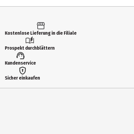
Inhalt
4 g
Produkttyp
Kostenlose Lieferung in die Filiale
Lippenfarbe
Prospekt durchblättern
Einsatzbereich
Kundenservice
Lippen
Deckkraft
Sicher einkaufen
hoch
Farbnummer
10
Farbe
Soft Whisper