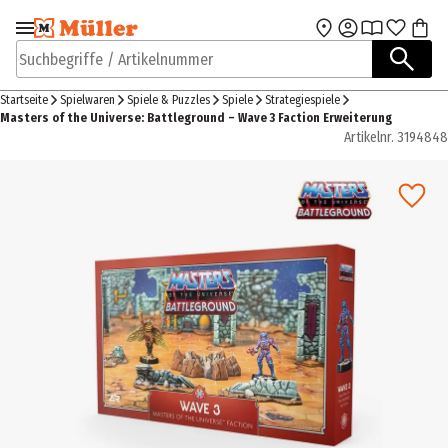
Zur Navigation
Zum Hauptinhalt
springen
springen
Suchbegriffe / Artikelnummer
Startseite
Spielwaren
Spiele & Puzzles
Spiele
Strategiespiele
Masters of the Universe: Battleground – Wave 3 Faction Erweiterung
Artikelnr.
3194848