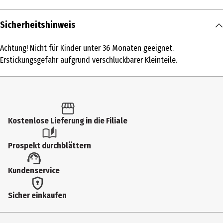
Inhalt
Sicherheitshinweis
1 Stk.
Achtung! Nicht für Kinder unter 36 Monaten geeignet.
Produkttyp
Erstickungsgefahr aufgrund verschluckbarer Kleinteile.
Strategiespiele
Altersempfehlung ab
14 Jahre
Kostenlose Lieferung in die Filiale
Artikelnummer des Herstellers
1414673246
Prospekt durchblättern
Hersteller
Kundenservice
Glow 2B Germany GmbH
Herstelleradresse
Sicher einkaufen
Erlenbachere Str. 3 42477 Radevormwald
Kontaktmöglichkeit