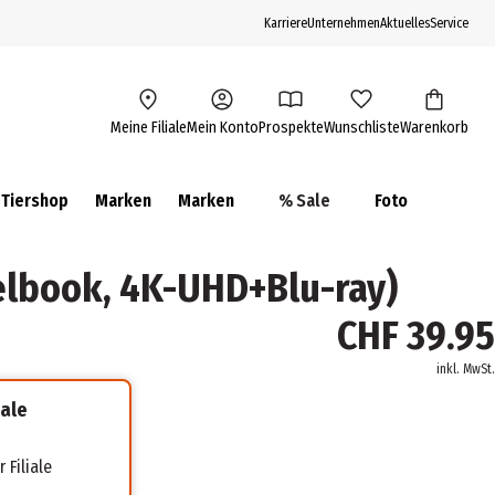
Karriere
Unternehmen
Aktuelles
Service
Meine Filiale
Mein Konto
Prospekte
Wunschliste
Warenkorb
Tiershop
Marken
Marken
% Sale
Foto
elbook, 4K-UHD+Blu-ray)
CHF 39.95
inkl. MwSt.
iale
 Filiale