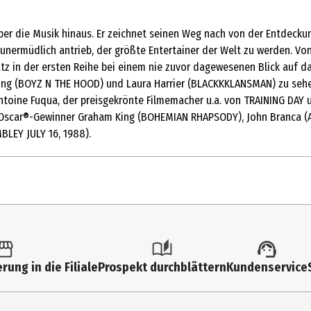
über die Musik hinaus. Er zeichnet seinen Weg nach von der Entdeck
n unermüdlich antrieb, der größte Entertainer der Welt zu werden. Vo
tz in der ersten Reihe bei einem nie zuvor dagewesenen Blick auf da
Long (BOYZ N THE HOOD) und Laura Harrier (BLACKKKLANSMAN) zu sehe
toine Fuqua, der preisgekrönte Filmemacher u.a. von TRAINING DAY 
 Oscar®-Gewinner Graham King (BOHEMIAN RHAPSODY), John Branca (A
LEY JULY 16, 1988).
1 Stk.
FSK 6
rung in die Filiale
Prospekt durchblättern
Kundenservice
Multimedia
1851|169