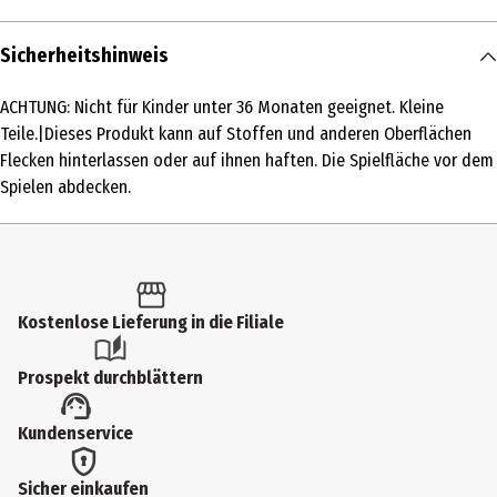
Inhalt
Sicherheitshinweis
1 Stk.
ACHTUNG: Nicht für Kinder unter 36 Monaten geeignet. Kleine
Produkttyp
Teile.|Dieses Produkt kann auf Stoffen und anderen Oberflächen
Spielsets
Flecken hinterlassen oder auf ihnen haften. Die Spielfläche vor dem
Spielen abdecken.
Altersempfehlung ab
4 Jahre
Artikelnummer des Herstellers
JKD76
Kostenlose Lieferung in die Filiale
Hersteller
Prospekt durchblättern
Mattel Europa B.V.
Herstelleradresse
Kundenservice
Gondel 1, 1186 MJ Amstelveen, Niederlande
Sicher einkaufen
Kontaktmöglichkeit