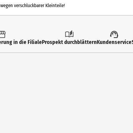
 wegen verschluckbarer Kleinteile!
5 Jahre
90942
Moses Verlag GmbH
rung in die Filiale
Prospekt durchblättern
Kundenservice
Arnoldstr. 13d 47906 Kempen
https://www.moses-verlag.de