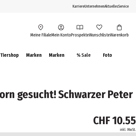
Karriere
Unternehmen
Aktuelles
Service
Meine Filiale
Mein Konto
Prospekte
Wunschliste
Warenkorb
Tiershop
Marken
Marken
% Sale
Foto
horn gesucht! Schwarzer Peter
CHF 10.55
inkl. MwSt.