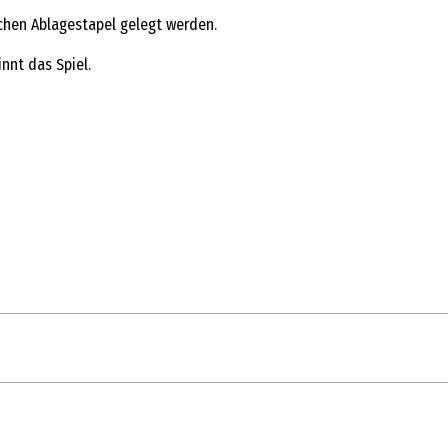
chen Ablagestapel gelegt werden.
innt das Spiel.
1 Stk.
Kartenspiele