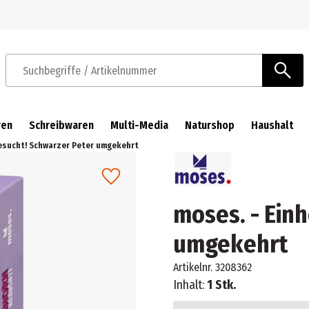
Zur Navigation springen
Zum Hauptinhalt springen
Suchbegriffe / Artikelnummer
ren
Schreibwaren
Multi-Media
Naturshop
Haushalt
gesucht! Schwarzer Peter umgekehrt
moses. - Ein
umgekehrt
Artikelnr.
3208362
Inhalt:
1 Stk.