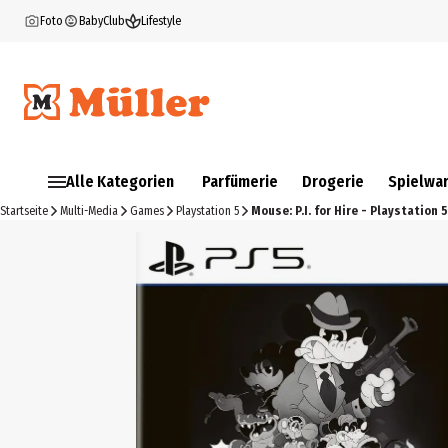
Foto
BabyClub
Lifestyle
Alle Kategorien
Parfümerie
Drogerie
Spielwa
Startseite
Multi-Media
Games
Playstation 5
Mouse: P.I. for Hire - Playstation 5