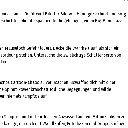
ummischlauch-Grafik wird Bild für Bild von Hand gezeichnet und sorgt
ivgeschichte, erkunde spannende Umgebungen, einen Big-Band-Jazz-
en Mauseloch Gefahr lauert. Decke die Wahrheit auf, als sich ein
esordnung stehen. Untersuche die zwielichtige Schattenseite von
cken.
chenes Cartoon-Chaos zu verursachen. Bewaffne dich mit einer
che Spinat-Power brauchst! Tödliche Begegnungen und wilde
en niemals kampflos auf.
gen Sümpfen und unterirdischen Abwasserkanälen. Mit unzähligen zu
 Werkzeuge, um dich mit Wandläufen, Enterhaken und Doppelsprüngen