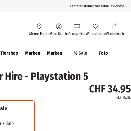
Karriere
Unternehmen
Aktuelles
Service
Meine Filiale
Mein Konto
Prospekte
Wunschliste
Warenkorb
Tiershop
Marken
Marken
% Sale
Foto
r Hire - Playstation 5
CHF 34.95
inkl. MwSt.
iale
 Filiale