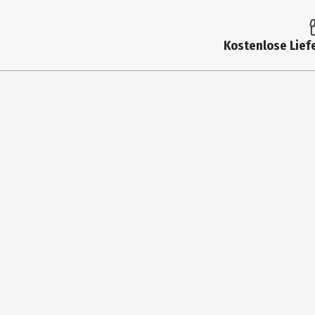
Altersfreigabe
Kostenlose Liefe
Produkttyp
Anzahl Bonusdiscs
Produktionsjahr
Spieleranzahl
Virtual Reality
addOn
Hauptgenre
Spiel online fähig
Benötigt Online Registrierung