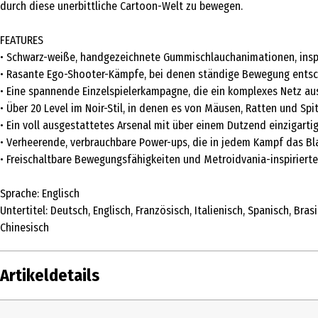
durch diese unerbittliche Cartoon-Welt zu bewegen.
FEATURES
• Schwarz-weiße, handgezeichnete Gummischlauchanimationen, inspir
• Rasante Ego-Shooter-Kämpfe, bei denen ständige Bewegung entsc
• Eine spannende Einzelspielerkampagne, die ein komplexes Netz aus
• Über 20 Level im Noir-Stil, in denen es von Mäusen, Ratten und S
• Ein voll ausgestattetes Arsenal mit über einem Dutzend einzigar
• Verheerende, verbrauchbare Power-ups, die in jedem Kampf das B
• Freischaltbare Bewegungsfähigkeiten und Metroidvania-inspirierte
Sprache: Englisch
Untertitel: Deutsch, Englisch, Französisch, Italienisch, Spanisch, Bra
Chinesisch
Artikeldetails
Inhalt