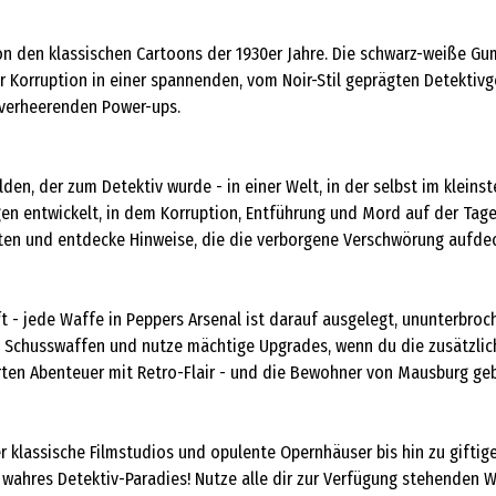
t von den klassischen Cartoons der 1930er Jahre. Die schwarz-weiße G
der Korruption in einer spannenden, vom Noir-Stil geprägten Detekt
 verheerenden Power-ups.
en, der zum Detektiv wurde - in einer Welt, in der selbst im kleinst
gen entwickelt, in dem Korruption, Entführung und Mord auf der Tag
ten und entdecke Hinweise, die die verborgene Verschwörung aufde
t - jede Waffe in Peppers Arsenal ist darauf ausgelegt, ununterbro
n Schusswaffen und nutze mächtige Upgrades, wenn du die zusätzli
ten Abenteuer mit Retro-Flair - und die Bewohner von Mausburg geb
 klassische Filmstudios und opulente Opernhäuser bis hin zu gifti
 wahres Detektiv-Paradies! Nutze alle dir zur Verfügung stehenden