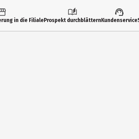
FSK 16
rung in die Filiale
Prospekt durchblättern
Kundenservice
Multimedia
0
2026
1
Nein
Nein
actionspiel
Nein
Nein