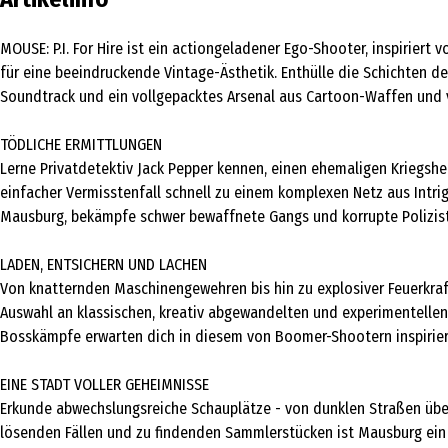
MOUSE: P.I. For Hire ist ein actiongeladener Ego-Shooter, inspirier
für eine beeindruckende Vintage-Ästhetik. Enthülle die Schichten 
Soundtrack und ein vollgepacktes Arsenal aus Cartoon-Waffen und
TÖDLICHE ERMITTLUNGEN
Lerne Privatdetektiv Jack Pepper kennen, einen ehemaligen Kriegsheld
einfacher Vermisstenfall schnell zu einem komplexen Netz aus Intri
Mausburg, bekämpfe schwer bewaffnete Gangs und korrupte Polizis
LADEN, ENTSICHERN UND LACHEN
Von knatternden Maschinengewehren bis hin zu explosiver Feuerkraf
Auswahl an klassischen, kreativ abgewandelten und experimentelle
Bosskämpfe erwarten dich in diesem von Boomer-Shootern inspirier
EINE STADT VOLLER GEHEIMNISSE
Erkunde abwechslungsreiche Schauplätze - von dunklen Straßen über
lösenden Fällen und zu findenden Sammlerstücken ist Mausburg ein