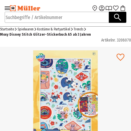
Zur Navigation
Zum Hauptinhalt
springen
springen
Suchbegriffe / Artikelnummer
Startseite
Spielwaren
Kostüme & Partyartikel
Trends
Moxy Disney Stitch Glitzer-Stickerbuch A5 ab 3 Jahren
Artikelnr.
3208070