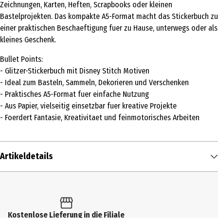
Zeichnungen, Karten, Heften, Scrapbooks oder kleinen
Bastelprojekten. Das kompakte A5-Format macht das Stickerbuch zu
einer praktischen Beschaeftigung fuer zu Hause, unterwegs oder als
kleines Geschenk.
Bullet Points:
- Glitzer-Stickerbuch mit Disney Stitch Motiven
- Ideal zum Basteln, Sammeln, Dekorieren und Verschenken
- Praktisches A5-Format fuer einfache Nutzung
- Aus Papier, vielseitig einsetzbar fuer kreative Projekte
- Foerdert Fantasie, Kreativitaet und feinmotorisches Arbeiten
Artikeldetails
Inhalt
1 Stk.
Produkttyp
Kostenlose Lieferung in die Filiale