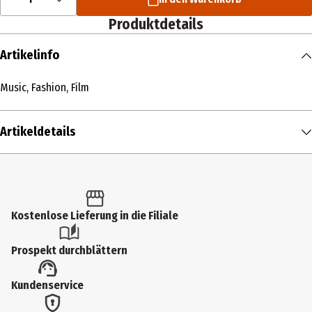
Produktdetails
Artikelinfo
Music, Fashion, Film
Artikeldetails
Inhalt
1 Stk.
Produkttyp
Kostenlose Lieferung in die Filiale
Multimedia
Prospekt durchblättern
Künstler
Kundenservice
Charli XCX
Medium