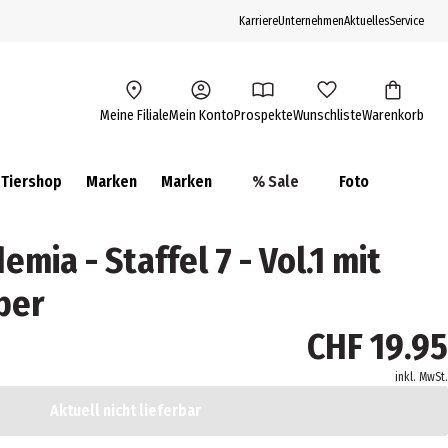
Karriere
Unternehmen
Aktuelles
Service
Meine Filiale
Mein Konto
Prospekte
Wunschliste
Warenkorb
Tiershop
Marken
Marken
% Sale
Foto
mia - Staffel 7 - Vol.1 mit
ber
CHF 19.95
inkl. MwSt.
Aktuell nicht lieferbar