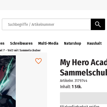
Zur Navigation springen
Zum Hauptinhalt springen
Suchbegriffe / Artikelnummer
ren
Schreibwaren
Multi-Media
Naturshop
Haushalt
l 7 - Vol.1 mit Sammelschuber
My Hero Acade
Sammelschu
Artikelnr.
3179744
Inhalt:
1 Stk.
Filialverfügbarkeit prüfen