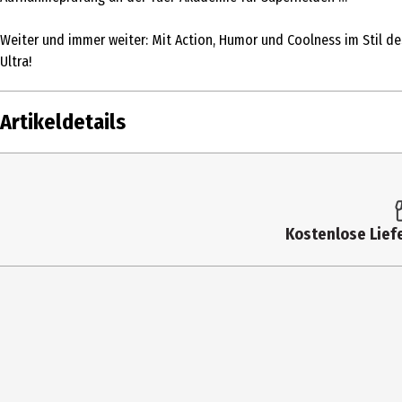
Weiter und immer weiter: Mit Action, Humor und Coolness im Stil d
Ultra!
Artikeldetails
Inhalt
Altersfreigabe
Kostenlose Liefe
Produkttyp
Bildformat
Anzahl Bonusdiscs
Hauptgenre
Laufzeit in min (gesamt)