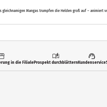
es gleichnamigen Mangas trumpfen die Helden groß auf – animiert vo
1 Stk.
FSK 12
rung in die Filiale
Prospekt durchblättern
Kundenservice
Multimedia
169
0
Anime|Action|Comedy|TV-Serie
150