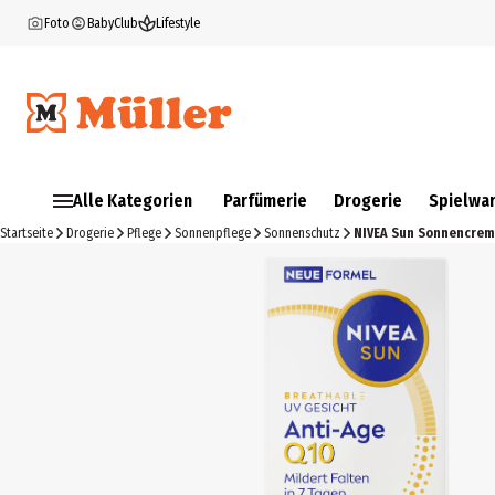
Foto
BabyClub
Lifestyle
Alle Kategorien
Parfümerie
Drogerie
Spielwa
Startseite
Drogerie
Pflege
Sonnenpflege
Sonnenschutz
NIVEA Sun Sonnencrem