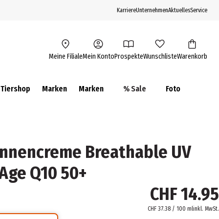
Karriere
Unternehmen
Aktuelles
Service
Meine Filiale
Mein Konto
Prospekte
Wunschliste
Warenkorb
Tiershop
Marken
Marken
% Sale
Foto
onnencreme Breathable UV
-Age Q10 50+
CHF 14.95
CHF 37.38 / 100 ml
inkl. MwSt.