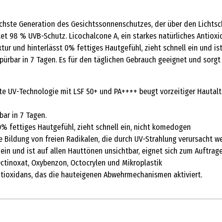
ächste Generation des Gesichtssonnenschutzes, der über den Lichtsc
et 98 % UVB-Schutz. Licochalcone A, ein starkes natürliches Antioxid
extur und hinterlässt 0% fettiges Hautgefühl, zieht schnell ein und 
spürbar in 7 Tagen. Es für den täglichen Gebrauch geeignet und sorg
e UV-Technologie mit LSF 50+ und PA++++ beugt vorzeitiger Hautalt
bar in 7 Tagen.
fettiges Hautgefühl, zieht schnell ein, nicht komedogen
ldung von freien Radikalen, die durch UV-Strahlung verursacht werd
n und ist auf allen Hauttönen unsichtbar, eignet sich zum Auftrage
tinoxat, Oxybenzon, Octocrylen und Mikroplastik
Antioxidans, das die hauteigenen Abwehrmechanismen aktiviert.