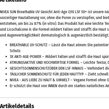
NIVEA SUN Breathable UV Gesicht Anti-Age Q10 LSF 50+ ist unsere n
vorzeitiger Hautalterung vor, ohne die Poren zu verstopfen, und biet
entstehen, um bis zu 87% (in vitro). Das Produkt hat eine leichte T
und Licochalcone A: die Formel mildert Falten und strafft die Haut 
und Augenverträglichkeit dermatologisch & augenärztlich bestätigt.
BREATHABLE UV-SCHUTZ – Lässt die Haut atmen: Die patentiert
Schutz.
3X ANTI-AGE-POWER – Mildert Falten und strafft die Haut spür
ATMUNGSAKTIVE UND HOCHWERTIGE FORMEL – Leichte Textur, 0% 
GESICHTSSONNENSCHUTZÜBER DEN LSF HINAUS – Verhindert die Bi
TÄGLICHER SONNENSCHUTZ FÜR JEDEN HAUTTYP – Zieht schnell ei
NIVEA - AUS LIEBE ZU HAUT & UMWELT – Vegane Formel ohne Oc
Er schützt die Haut von INNEN durch ein starkes natürliches 
Artikeldetails