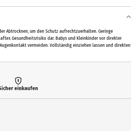
er Abtrocknen, um den Schutz aufrechtzuerhalten. Geringe
tes Gesundheitsrisiko dar. Babys und Kleinkinder vor direkter
Augenkontakt vermeiden. Vollständig einziehen lassen und direkten
-Ethylhexyloxyphenol Methoxyphenyl Triazine, Glycerin, Ethylhexyl
nylbenzimidazole Sulfonic Acid, Oryza Sativa Starch, Glyceryl
Tripeptide-5, Tocopheryl Acetate, Tocopherol, Tridecane, Stearyl
one, Trisodium EDTA, Phenoxyethanol, Parfum
Sicher einkaufen
h dem Baden, Schwitzen oder Abtrocknen, um den Schutz
estrahlung • Auch Sonnenschutzmittel mit hohen
ernsthaftes Gesundheitsrisiko dar • Babys und Kleinkinder vor
e schützende Kleidung verwenden • Intensive Mittagssonne