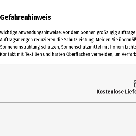
Inhalt
40 ml
Gefahrenhinweis
Produkttyp
Lotion
Wichtige Anwendungshinweise: Vor dem Sonnen großzügig auftragen
Einsatzbereich
Gesicht
Auftragsmengen reduzieren die Schutzleistung. Meiden Sie übermäßi
Sonneneinstrahlung schützen, Sonnenschutzmittel mit hohem Lichts
Hauttyp
alle Hauttypen|reife Haut
Kontakt mit Textilien und harten Oberflächen vermeiden, um Verfä
Inhaltsstoffe
Ingredients: Aqua, Propylene Glycol Dicapr
Triazone, Distarch Phosphate, Tapioca Starc
Stearate, Diethylamino Hydroxybenzoyl Hexy
Alcohol, Myristyl Myristate, Xanthan Gum,
Kostenlose Liefe
Lichtschutzfaktor
50
Anwendungshinweis
WICHTIGE ANWENDUNGSHINWEISE Vor dem Son
aufrechtzuerhalten • Geringe Auftragsmen
Lichtschutzfaktoren bieten keinen vollstä
direkter Sonneneinstrahlung schützen, So