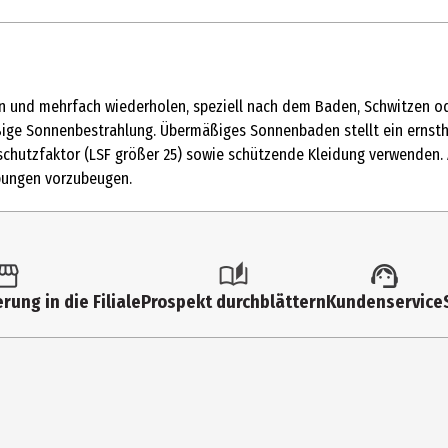
 und mehrfach wiederholen, speziell nach dem Baden, Schwitzen od
ge Sonnenbestrahlung. Übermäßiges Sonnenbaden stellt ein ernsthaf
chutzfaktor (LSF größer 25) sowie schützende Kleidung verwenden. 
rbungen vorzubeugen.
ylate/Dicaprate, Alcohol Denat., Butyl Methoxydibenzoylmethane, Bis
h, Silica Dimethyl Silylate, Undecane, Glyceryl Stearate Citrate, Phe
l Benzoate, Ubiquinone, Glycyrrhiza Inflata Root Extract, Palmitoyl 
 Sodium Hydroxide, Cocoglycerides, Carrageenan, Hydroxyacetophen
rung in die Filiale
Prospekt durchblättern
Kundenservice
nen großzügig auftragen und mehrfach wiederholen, speziell nac
gen reduzieren die Schutzleistung • Meiden Sie übermäßige Sonnenb
ndigen Schutz vor UV-Strahlen • Übermäßiges Sonnenbaden stellt ein 
nnenschutzmittel mit hohem Lichtschutzfaktor (LSF größer 25) sowi