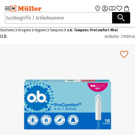
Zur Navigation
Zum Hauptinhalt
springen
springen
Suchbegriffe / Artikelnummer
Startseite
Drogerie
Hygiene
Tampons
o.b. Tampons ProComfort Mini
O.B.
Artikelnr.
3190046