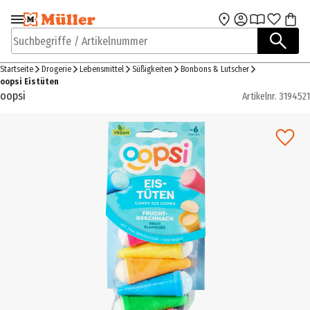
Zur Navigation
Zum Hauptinhalt
springen
springen
Suchbegriffe / Artikelnummer
Startseite
Drogerie
Lebensmittel
Süßigkeiten
Bonbons & Lutscher
oopsi Eistüten
oopsi
Artikelnr.
3194521