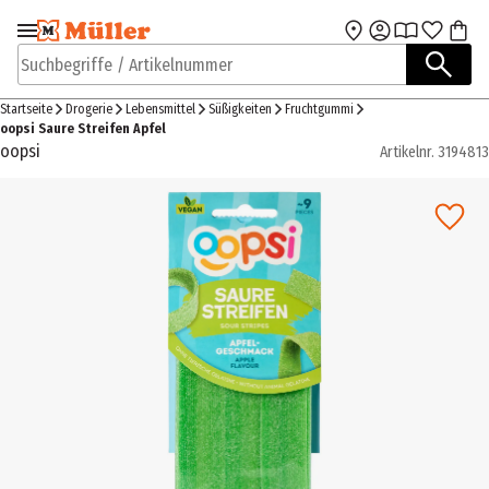
Zur Navigation
Zum Hauptinhalt
springen
springen
Suchbegriffe / Artikelnummer
Startseite
Drogerie
Lebensmittel
Süßigkeiten
Fruchtgummi
oopsi Saure Streifen Apfel
oopsi
Artikelnr.
3194813