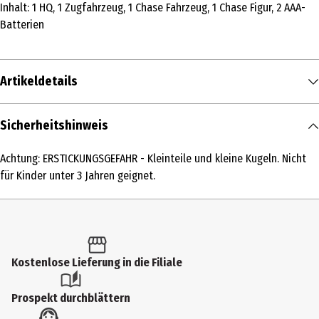
Inhalt: 1 HQ, 1 Zugfahrzeug, 1 Chase Fahrzeug, 1 Chase Figur, 2 AAA-
Batterien
Artikeldetails
Inhalt
Sicherheitshinweis
1 Stk.
Achtung: ERSTICKUNGSGEFAHR - Kleinteile und kleine Kugeln. Nicht
Produkttyp
für Kinder unter 3 Jahren geignet.
Kleinspielzeug
Altersempfehlung ab
3 Jahre
Kostenlose Lieferung in die Filiale
Altersempfehlung bis
9 Jahre
Prospekt durchblättern
Artikelnummer des Herstellers