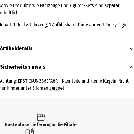
Movie Produkte wie Fahrzeuge und Figuren-Sets sind separat
erhältlich
Inhalt: 1 Rocky-Fahrzeug, 1 Aufblasbarer Dinosaurier, 1 Rocky-Figur
Artikeldetails
Inhalt
Sicherheitshinweis
1 Stk.
Achtung: ERSTICKUNGSGEFAHR - Kleinteile und kleine Kugeln. Nicht
Produkttyp
für Kinder unter 3 Jahren geignet.
Kleinspielzeug
Altersempfehlung ab
3 Jahre
Kostenlose Lieferung in die Filiale
Altersempfehlung bis