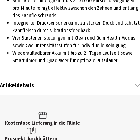
Sonicare Technologie mit bis zu 31.000 Bürstenbewegungen
pro Minute reinigt effektiv zwischen den Zähnen und entlang
des Zahnfleischrands
Integrierter Drucksensor erkennt zu starken Druck und schützt
Zahnfleisch durch Vibrationsfeedback
Vier Bürsteneinstellungen mit Clean und Gum Health Modus
sowie zwei Intensitätsstufen für individuelle Reinigung
Wiederaufladbarer Akku mit bis zu 21 Tagen Laufzeit sowie
SmartTimer und QuadPacer für optimale Putzdauer
Artikeldetails
Inhalt
1 Stk.
Produkttyp
Kostenlose Lieferung in die Filiale
Elektrische Zahnbürste
Prospekt durchblättern