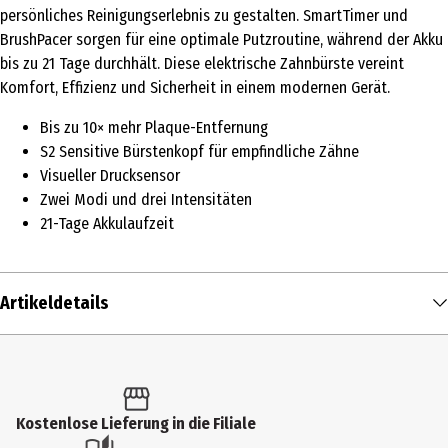
persönliches Reinigungserlebnis zu gestalten. SmartTimer und
BrushPacer sorgen für eine optimale Putzroutine, während der Akku
bis zu 21 Tage durchhält. Diese elektrische Zahnbürste vereint
Komfort, Effizienz und Sicherheit in einem modernen Gerät.
Bis zu 10× mehr Plaque-Entfernung
S2 Sensitive Bürstenkopf für empfindliche Zähne
Visueller Drucksensor
Zwei Modi und drei Intensitäten
21-Tage Akkulaufzeit
Artikeldetails
Inhalt
1 Stk.
Produkttyp
Kostenlose Lieferung in die Filiale