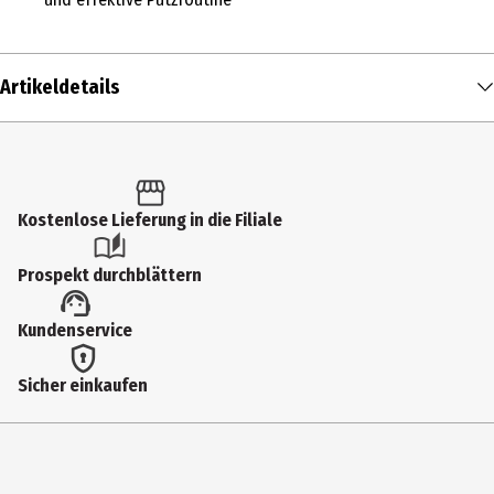
Artikeldetails
Inhalt
1 Stk.
Produkttyp
Kostenlose Lieferung in die Filiale
Elektrische Zahnbürste
Prospekt durchblättern
Modellnummer
Kundenservice
HX4031/24
Hersteller
Sicher einkaufen
Philips Consumer Lifestyle B.V.
Herstelleradresse
High Tech Campus 52 5656 AG Eindhoven