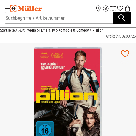
Zur Navigation
Zum Hauptinhalt
springen
springen
Suchbegriffe / Artikelnummer
Startseite
Multi-Media
Filme & TV
Komödie & Comedy
Pillion
Artikelnr.
3203725