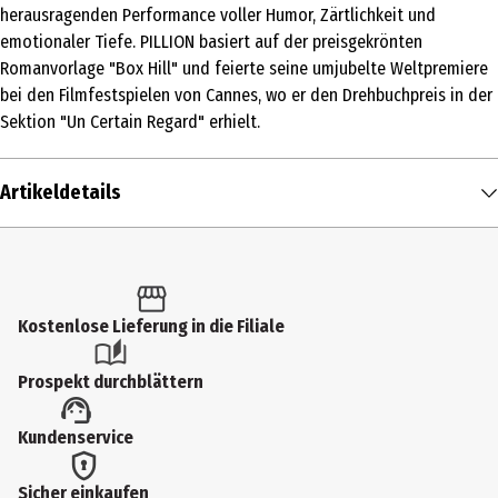
herausragenden Performance voller Humor, Zärtlichkeit und
emotionaler Tiefe. PILLION basiert auf der preisgekrönten
Romanvorlage "Box Hill" und feierte seine umjubelte Weltpremiere
bei den Filmfestspielen von Cannes, wo er den Drehbuchpreis in der
Sektion "Un Certain Regard" erhielt.
Artikeldetails
Inhalt
1 Stk.
Altersfreigabe
Kostenlose Lieferung in die Filiale
FSK 16
Prospekt durchblättern
Produkttyp
Kundenservice
Multimedia
Bildformat
Sicher einkaufen