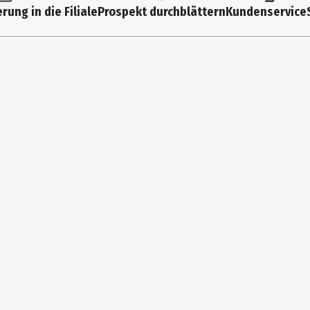
rung in die Filiale
Prospekt durchblättern
Kundenservice
– ideal für kleine Hände zum Fangen und Schöpfen schwimmender Tie
e, schwimmende Playgro Pals zur Förderung der Figurenwahrnehmung - 
n Mustern - 3 bunte Badeboote zum Verbinden, Schöpfen und Stape