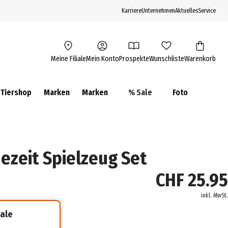
Karriere
Unternehmen
Aktuelles
Service
Meine Filiale
Mein Konto
Prospekte
Wunschliste
Warenkorb
Tiershop
Marken
Marken
% Sale
Foto
dezeit Spielzeug Set
CHF 25.95
inkl. MwSt.
iale