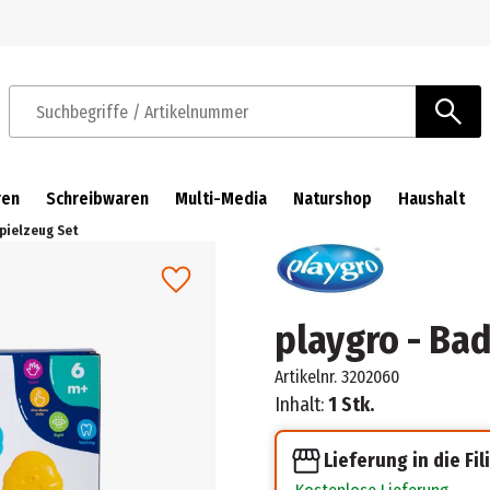
Zur Navigation springen
Zum Hauptinhalt springen
Suchbegriffe / Artikelnummer
ren
Schreibwaren
Multi-Media
Naturshop
Haushalt
Spielzeug Set
playgro - Ba
Artikelnr.
3202060
Inhalt:
1 Stk.
Lieferung in die Fil