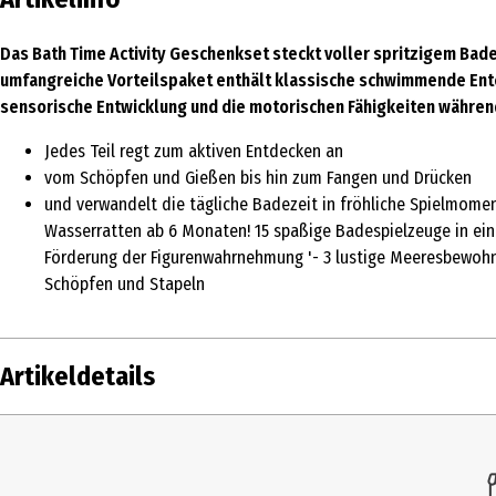
Das Bath Time Activity Geschenkset steckt voller spritzigem Bade
umfangreiche Vorteilspaket enthält klassische schwimmende Entc
sensorische Entwicklung und die motorischen Fähigkeiten währen
Jedes Teil regt zum aktiven Entdecken an
vom Schöpfen und Gießen bis hin zum Fangen und Drücken
und verwandelt die tägliche Badezeit in fröhliche Spielmoment
Wasserratten ab 6 Monaten! 15 spaßige Badespielzeuge in eine
Förderung der Figurenwahrnehmung '- 3 lustige Meeresbewohne
Schöpfen und Stapeln
Artikeldetails
Inhalt
1 Stk.
Produkttyp
Bade- und Wasserspielzeug