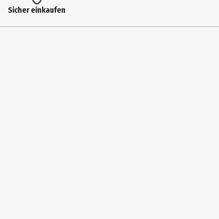
Altersempfehlung bis
Sicher einkaufen
4 Jahre
Artikelnummer des Herstellers
72086
Hersteller
geobra Brandstätter Stiftung & Co. KG
Herstelleradresse
Brandstätterstr. 2-10 90513 Zirndorf
Kontaktmöglichkeit
https://www.playmobil.com/