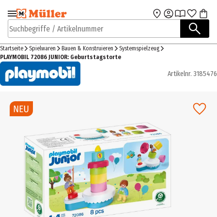
Zur Navigation
Zum Hauptinhalt
springen
springen
Suchbegriffe / Artikelnummer
Startseite
Spielwaren
Bauen & Konstruieren
Systemspielzeug
PLAYMOBIL 72086 JUNIOR: Geburtstagstorte
Artikelnr.
3185476