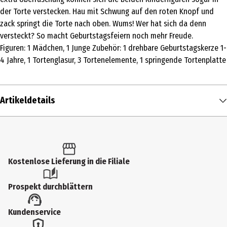
der Torte verstecken. Hau mit Schwung auf den roten Knopf und
zack springt die Torte nach oben. Wums! Wer hat sich da denn
versteckt? So macht Geburtstagsfeiern noch mehr Freude.
Figuren: 1 Mädchen, 1 Junge Zubehör: 1 drehbare Geburtstagskerze 1-
4 Jahre, 1 Tortenglasur, 3 Tortenelemente, 1 springende Tortenplatte
Artikeldetails
Inhalt
1 Stk.
Produkttyp
Kostenlose Lieferung in die Filiale
Grundmodelle
Prospekt durchblättern
Altersempfehlung ab
Kundenservice
1 Jahre