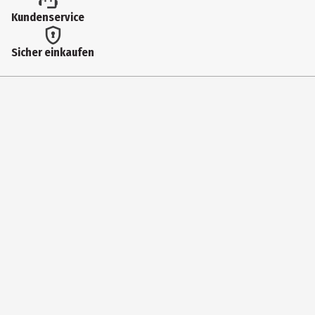
Kundenservice
72167
Hersteller
Sicher einkaufen
geobra Brandstätter Stiftung & Co. KG
Herstelleradresse
Brandstätterstr. 2-10 90513 Zirndorf
Kontaktmöglichkeit
https://www.playmobil.com/