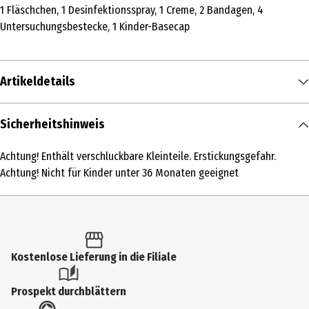
1 Fläschchen, 1 Desinfektionsspray, 1 Creme, 2 Bandagen, 4
Untersuchungsbestecke, 1 Kinder-Basecap
Artikeldetails
Inhalt
Sicherheitshinweis
1 Stk.
Achtung! Enthält verschluckbare Kleinteile. Erstickungsgefahr.
Produkttyp
Achtung! Nicht für Kinder unter 36 Monaten geeignet
Grundmodelle
Altersempfehlung ab
4 Jahre
Kostenlose Lieferung in die Filiale
Altersempfehlung bis
99 Jahre
Prospekt durchblättern
Artikelnummer des Herstellers