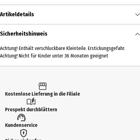
Artikeldetails
Inhalt
Sicherheitshinweis
1 Stk.
Achtung! Enthält verschluckbare Kleinteile. Erstickungsgefahr.
Produkttyp
Achtung! Nicht für Kinder unter 36 Monaten geeignet
Grundmodelle
Altersempfehlung ab
4 Jahre
Kostenlose Lieferung in die Filiale
Altersempfehlung bis
99 Jahre
Prospekt durchblättern
Artikelnummer des Herstellers
Kundenservice
72175
Hersteller