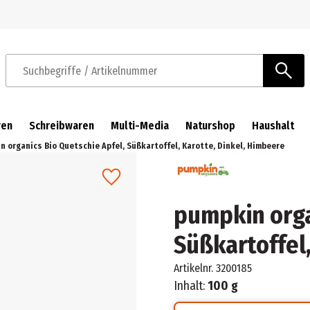
Zur Navigation springen
Zum Hauptinhalt springen
Suchbegriffe / Artikelnummer
ren
Schreibwaren
Multi-Media
Naturshop
Haushalt
n organics Bio Quetschie Apfel, Süßkartoffel, Karotte, Dinkel, Himbeere
pumpkin orga
Süßkartoffel
Artikelnr.
3200185
Inhalt:
100 g