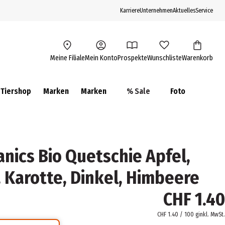
Karriere
Unternehmen
Aktuelles
Service
Meine Filiale
Mein Konto
Prospekte
Wunschliste
Warenkorb
Tiershop
Marken
Marken
% Sale
Foto
nics Bio Quetschie Apfel,
, Karotte, Dinkel, Himbeere
CHF 1.40
CHF 1.40 / 100 g
inkl. MwSt.