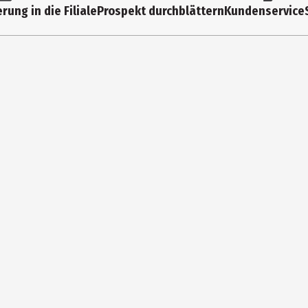
rung in die Filiale
Prospekt durchblättern
Kundenservice
eratur (max. 25°C) lagern.
zum Löffeln geben. Bitte lass dein Baby nicht unbeaufsichtigt mit 
ng, dass die Verpackung unversehrt geblieben ist. Achte auf eine 
r Karies zu schützen.