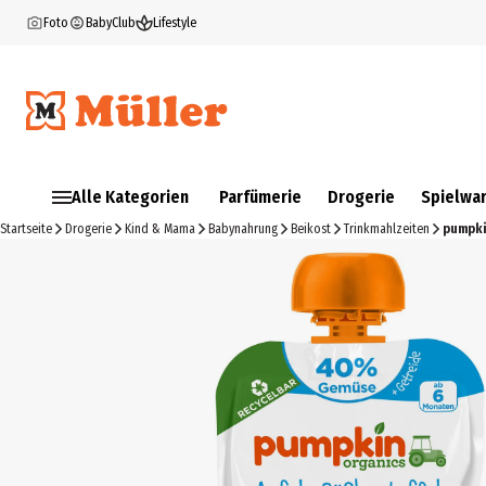
Foto
BabyClub
Lifestyle
Alle Kategorien
Parfümerie
Drogerie
Spielwa
Startseite
Drogerie
Kind & Mama
Babynahrung
Beikost
Trinkmahlzeiten
pumpki