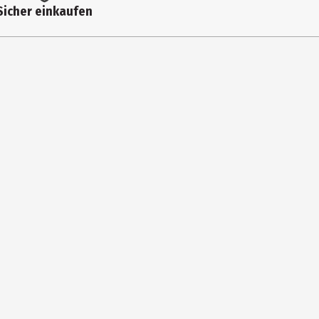
Sicher einkaufen
5,6 g
0,9 g
1 g
0,02 g
Beutel oder Deckel spielen. Quetschbeutel nicht zum Dauernuckeln
ausgewogene Ernährung, eine gesunde Lebensweise und eine