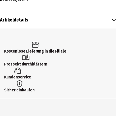
Artikeldetails
Inhalt
1 Stk.
Produkttyp
Kostenlose Lieferung in die Filiale
Tastaturen
Prospekt durchblättern
Kabellänge
Kundenservice
1.8 cm
Anschlüsse
Sicher einkaufen
USB
Farbe
Schwarz