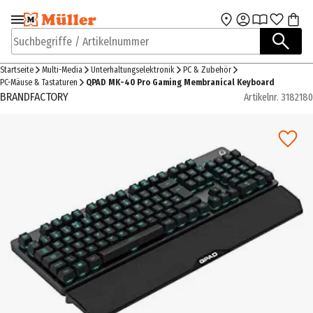
Zur Navigation
Zum Hauptinhalt
springen
springen
Suchbegriffe / Artikelnummer
Startseite
Multi-Media
Unterhaltungselektronik
PC & Zubehör
PC-Mäuse & Tastaturen
QPAD MK-40 Pro Gaming Membranical Keyboard
BRANDFACTORY
Artikelnr.
3182180