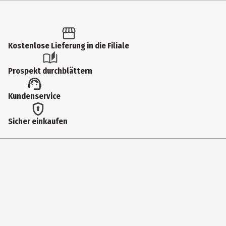
Inhalt
1 Stk.
Produkttyp
Kostenlose Lieferung in die Filiale
Multimedia
Prospekt durchblättern
Anzahl Bonusdiscs
Kundenservice
0
Virtual Reality
Sicher einkaufen
Nein
addOn
Nein
Hauptgenre
jump_n_run|adventurespiel|remake_i_remaster_game
Spiel online fähig