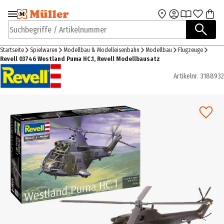
Zur Navigation
Zum Hauptinhalt
springen
springen
Suchbegriffe / Artikelnummer
Startseite
Spielwaren
Modellbau & Modelleisenbahn
Modellbau
Flugzeuge
Revell 03746 Westland Puma HC.1, Revell Modellbausatz
Artikelnr.
3188932