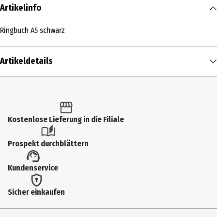
Artikelinfo
Ringbuch A5 schwarz
Artikeldetails
Inhalt
1 Stk.
Produkttyp
Kostenlose Lieferung in die Filiale
Sonstiger Schulbedarf
Prospekt durchblättern
Hersteller
Kundenservice
Fiebig & Schillings GmbH
Herstelleradresse
Sicher einkaufen
Dillberg 24 ,97828 Marktheidenfeld